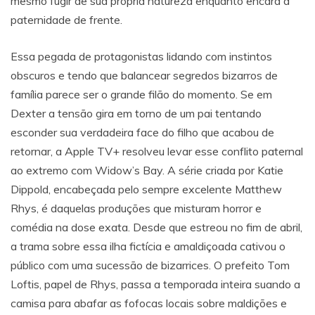
mesmo fugir de sua própria natureza enquanto encara a
paternidade de frente.
Essa pegada de protagonistas lidando com instintos
obscuros e tendo que balancear segredos bizarros de
família parece ser o grande filão do momento. Se em
Dexter a tensão gira em torno de um pai tentando
esconder sua verdadeira face do filho que acabou de
retornar, a Apple TV+ resolveu levar esse conflito paternal
ao extremo com Widow’s Bay. A série criada por Katie
Dippold, encabeçada pelo sempre excelente Matthew
Rhys, é daquelas produções que misturam horror e
comédia na dose exata. Desde que estreou no fim de abril,
a trama sobre essa ilha fictícia e amaldiçoada cativou o
público com uma sucessão de bizarrices. O prefeito Tom
Loftis, papel de Rhys, passa a temporada inteira suando a
camisa para abafar as fofocas locais sobre maldições e