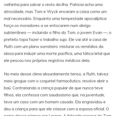
velhinha para salvar o resto da ilha. Patricia acha uma
atrocidade, mas Tom e Wyck encaram a coisa como um
mal necessário. Enquanto uma tempestade apocalíptica
força os moradores a se entocarem num abrigo
subterrâneo — incluindo o filho do Tom, o jovem Evan —, o
prefeito topa fazer o trabalho sujo. Ele vai até a casa de
Ruth com um plano sorrateiro: misturar os remédios da
idosa para induzir uma morte pacífica, uma tática letal que
ele pescou nos próprios registros médicos dela.
No meio desse clima absurdamente tenso, a Ruth, talvez
meio grogue com o coquetel farmacêutico, resolve abrir o
baú. Contrariando a crença popular de que nunca teve
filhos, ela confessa com saudosismo que, na juventude,
teve um caso com um homem casado. Ela engravidou e
deu a criança para que ele criasse com a esposa oficial. O
nome dessa criança era Lauren. A falecida esposa de Tom.